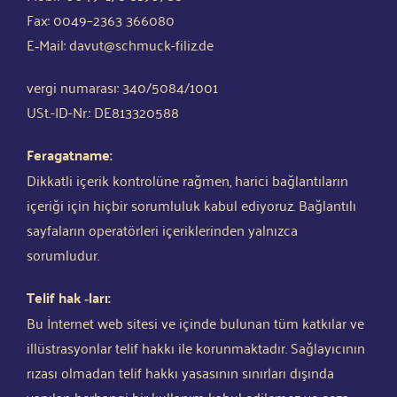
Fax: 0049–2363 366080
E‑Mail: davut@schmuck-filiz.de
ver­gi numa­rası: 340/5084/1001
USt.-ID-Nr.: DE813320588
Fera­ga­t­na­me:
Dik­kat­li içe­rik kon­trolü­ne rağ­men, hari­ci bağlan­tıların
içe­riği için hiç­bir sor­um­lu­luk kabul edi­yo­ruz. Bağlan­tılı
say­fa­ların ope­ra­tör­le­ri içe­riklerinden yal­nız­ca
sorumludur.
Telif hak ‑ları:
Bu İnt­ern­et web site­si ve için­de bul­un­an tüm kat­kılar ve
illüs­trasyon­lar telif hak­kı ile kor­un­m­akt­a­dır. Sağlayıcının
rız­ası olma­dan telif hak­kı yasasının sınırl­arı dışın­da
yapılan her­han­gi bir kul­lanım kabul edi­le­mez ve ceza­