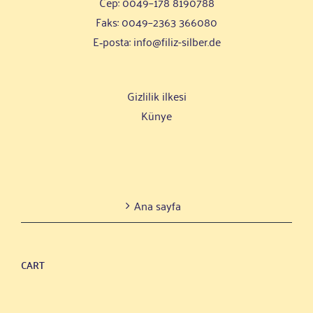
Cep: 0049–178 8190788
Faks: 0049–2363 366080
E‑posta:
info@filiz-silber.de
Giz­li­lik ilkesi
Künye
Ana say­fa
CART