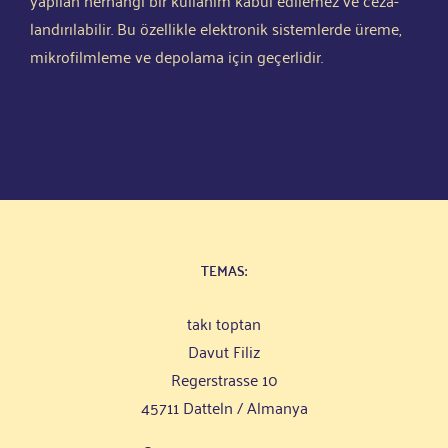
lan­dırıla­bi­lir. Bu öze­l­lik­le elek­tro­nik sis­tem­ler­de üre­me,
mikro­film­le­me ve depo­la­ma için geçerlidir.
TEMAS:
takı top­tan
Davut Filiz
Reger­stras­se 10
45711 Dat­teln / Almanya